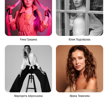
Рина Гришина
Юлия Подозёрова
Маргарита Аброськина
Ирина Темичева