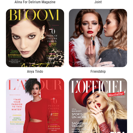
Alina For Delirium Magazine
Joint
Anya Tindo
Friendship