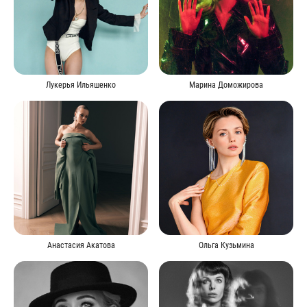
Лукерья Ильяшенко
Марина Доможирова
Анастасия Акатова
Ольга Кузьмина